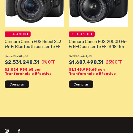
REBAJA 10 OFF
REBAJA 10 OFF
Cámara Canon EOS Rebel SL3
Cámara Canon EOS 2000D Wi-
Wi-Fi Bluetooth con Lente EF-
Fi NFC con Lente EF-S 18-55
S 18-55 mm IS STM - Negra
mm IS II - Negra
$2.531.248,31
$2.193.748,31
$2.531.248,31
$1.687.498,31
0
% OFF
23
% OFF
$2.024.998,65
con
$1.349.998,65
con
Tranferencia o Efectivo
Tranferencia o Efectivo