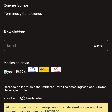
Quiénes Somos
Terminos y Condiciones
Newsletter
Medios de envío
Defensa de las y los consumidores. Para reclamos
ingresá acá.
/
Botón
de arrepentimiento
Copyright Computational World Center - 20271345306 - 2026. Todos los
Al navegar por este sitio
aceptás el uso de cookies
para agilizar
derechos reservados.
tu experiencia de compra.
Entendido