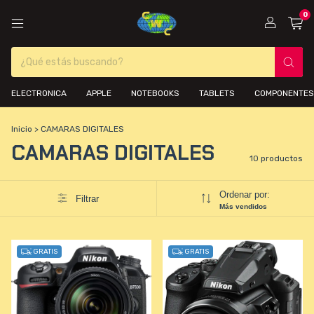
0
ELECTRONICA
APPLE
NOTEBOOKS
TABLETS
COMPONENTES
Inicio
>
CAMARAS DIGITALES
CAMARAS DIGITALES
10 productos
Ordenar por:
Filtrar
Más vendidos
GRATIS
GRATIS