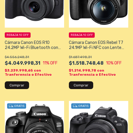
REBAJA 10 OFF
REBAJA 10 OFF
Cámara Canon EOS R10
Cámara Canon EOS Rebel T7
24.2MP Wi-Fi Bluetooth con
24.1MP Wi-Fi NFC con Lente
Lente RF-S 18-45 mm F4.5-
EF-S 18-55 mm IS II - Negra
$4.556.248,31
$1.687.498,31
6.3 IS STM - Negra
$4.049.998,31
$1.518.748,48
11
% OFF
10
% OFF
$3.239.998,65
con
$1.214.998,78
con
Tranferencia o Efectivo
Tranferencia o Efectivo
GRATIS
GRATIS