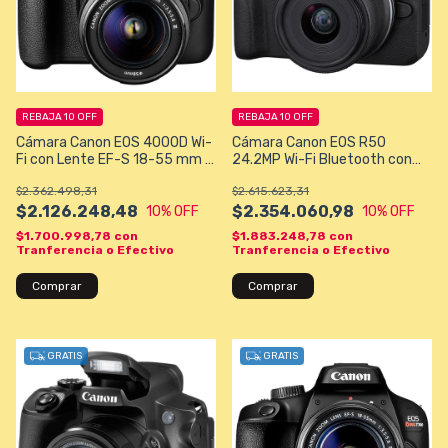
REBAJA 10 OFF
REBAJA 10 OFF
Cámara Canon EOS 4000D Wi-
Cámara Canon EOS R50
Fi con Lente EF-S 18-55 mm III
24.2MP Wi-Fi Bluetooth con
- Negra
Lente RF-S 18-45 mm F4.5-
$2.362.498,31
$2.615.623,31
6.3 IS STM - Negra
$2.126.248,48
$2.354.060,98
10
% OFF
10
% OFF
$1.700.998,78
con
$1.883.248,78
con
Tranferencia o Efectivo
Tranferencia o Efectivo
GRATIS
GRATIS