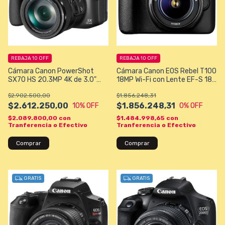
REBAJA 10 OFF
REBAJA 10 OFF
Cámara Canon PowerShot
Cámara Canon EOS Rebel T100
SX70 HS 20.3MP 4K de 3.0"
18MP Wi-Fi con Lente EF-S 18-
con Wi-Fi Bluetooth - Negra
55 mm III - Negra
$2.902.500,00
$1.856.248,31
$2.612.250,00
$1.856.248,31
10
% OFF
0
% OFF
$2.089.800,00
con
$1.484.998,65
con
Tranferencia o Efectivo
Tranferencia o Efectivo
GRATIS
GRATIS