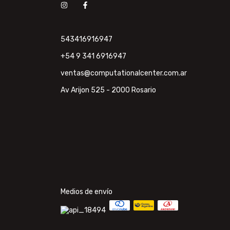
543416916947
+54 9 341 6916947
ventas@computationalcenter.com.ar
Av Arijon 525 - 2000 Rosario
Medios de envío