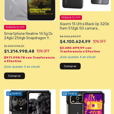
REBAJA 10 OFF
Xiaomi 15 Ultra Black Up 32Gb
REBAJA 10 OFF
Ram 512gb 5G camara
Profesional 200MP,
Smartphone Realme 14 5g Ds
$4.556.249,99
Snapdragon 8 ELITE
24gb/256gb Snapdragon Y
impresionante
$4.100.624,99
10
% OFF
6000mah
$1.349.998,31
$3.280.499,99
con
$1.214.998,48
10
% OFF
Tranferencia o Efectivo
¡Solo quedan
4
en stock!
$971.998,78
con
Tranferencia
o Efectivo
Comprar
¡Solo quedan
3
en stock!
Comprar
GRATIS
GRATIS