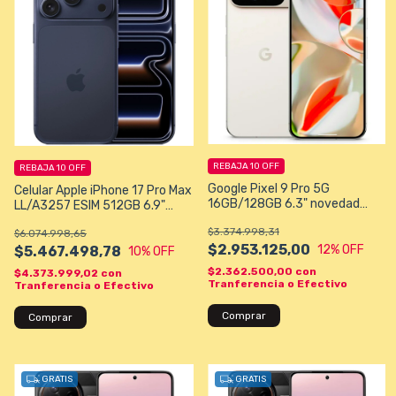
REBAJA 10 OFF
REBAJA 10 OFF
Google Pixel 9 Pro 5G
Celular Apple iPhone 17 Pro Max
16GB/128GB 6.3" novedad
LL/A3257 ESIM 512GB 6.9"
Originales
48+48+48MP/18MP iOS - Deep
$3.374.998,31
$6.074.998,65
Blue
$2.953.125,00
12
% OFF
$5.467.498,78
10
% OFF
$2.362.500,00
con
$4.373.999,02
con
Tranferencia o Efectivo
Tranferencia o Efectivo
Comprar
GRATIS
GRATIS