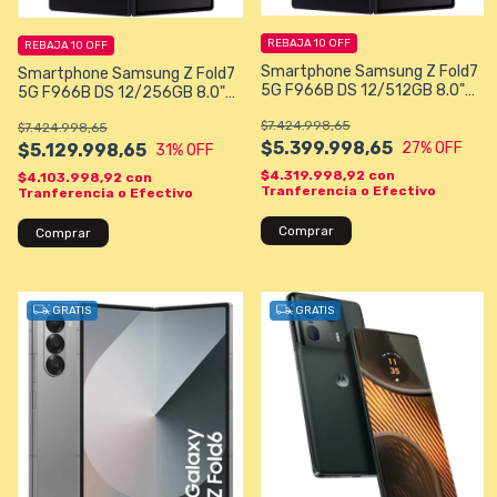
REBAJA 10 OFF
REBAJA 10 OFF
Smartphone Samsung Z Fold7
Smartphone Samsung Z Fold7
5G F966B DS 12/512GB 8.0"
5G F966B DS 12/256GB 8.0"
200+12+10/10+10MP - Jet
200+12+10/10+10MP - Jet
$7.424.998,65
Black
$7.424.998,65
Black
$5.399.998,65
27
% OFF
$5.129.998,65
31
% OFF
$4.319.998,92
con
$4.103.998,92
con
Tranferencia o Efectivo
Tranferencia o Efectivo
GRATIS
GRATIS