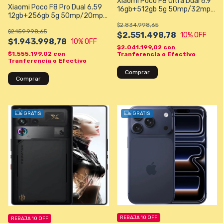
Xiaomi Poco F8 Ultra Dual 6.9
Xiaomi Poco F8 Pro Dual 6.59
16gb+512gb 5g 50mp/32mp
12gb+256gb 5g 50mp/20mp
Negro
Global
$2.834.998,65
$2.159.998,65
$2.551.498,78
10
% OFF
$1.943.998,78
10
% OFF
$2.041.199,02
con
$1.555.199,02
con
Tranferencia o Efectivo
Tranferencia o Efectivo
Comprar
Comprar
GRATIS
GRATIS
REBAJA 10 OFF
REBAJA 10 OFF