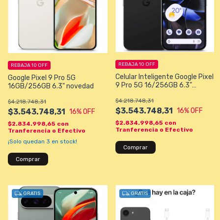
REBAJA 10 OFF
REBAJA 10 OFF
Celular Inteligente Google Pixel
Google Pixel 9 Pro 5G
9 Pro 5G 16/256GB 6.3"
16GB/256GB 6.3" novedad
50+48+48MP/42MP - Color
$4.218.748,31
Gris Oscuro
$4.218.748,31
$3.543.748,31
16
% OFF
$3.543.748,31
16
% OFF
$2.834.998,65
con
$2.834.998,65
con
Tranferencia o Efectivo
Tranferencia o Efectivo
¡Solo quedan
3
en stock!
Comprar
Comprar
GRATIS
GRATIS