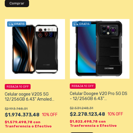
Comprar
GRATIS
GRATIS
REBAJA 10 OFF
REBAJA 10 OFF
Celular Doogee V20 Pro 5G DS
Celular oogee V20S 5G
- 12/256GB 6.43"
12/256GB 6.43" Amoled
64+24+8/16MP A12 - Color
50+24+8/20MP Color Negro
$2.531.248,31
Negro
$2.193.748,31
$2.278.123,48
10
% OFF
$1.974.373,48
10
% OFF
$1.822.498,78
con
$1.579.498,78
con
Tranferencia o Efectivo
Tranferencia o Efectivo