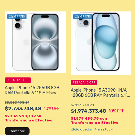
GRATIS
GRATIS
REBAJA 10 OFF
REBAJA 10 OFF
Apple iPhone 16 256GB 8GB
Apple iPhone 15 A3090 HN/A
RAM Pantalla 6.1" SIM Física -
128GB 6GB RAM Pantalla 6.1"
Todos los Colores
Varios Colores
$3.037.498,31
$2.193.748,31
$2.733.748,48
10
% OFF
$1.974.373,48
10
% OFF
$2.186.998,78
con
$1.579.498,78
con
Tranferencia o Efectivo
Tranferencia o Efectivo
¡Solo quedan
4
en stock!
Comprar