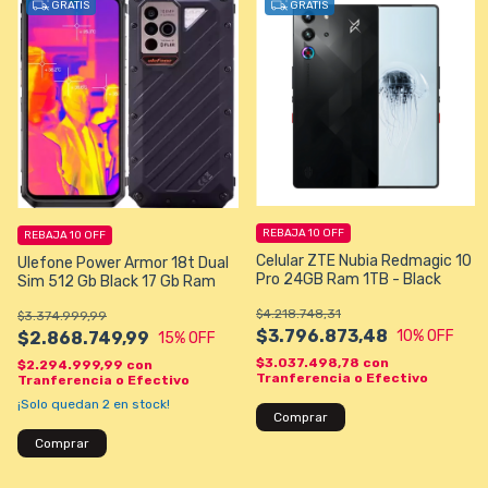
GRATIS
GRATIS
REBAJA 10 OFF
REBAJA 10 OFF
Celular ZTE Nubia Redmagic 10
Ulefone Power Armor 18t Dual
Pro 24GB Ram 1TB - Black
Sim 512 Gb Black 17 Gb Ram
$4.218.748,31
$3.374.999,99
$3.796.873,48
10
% OFF
$2.868.749,99
15
% OFF
$3.037.498,78
con
$2.294.999,99
con
Tranferencia o Efectivo
Tranferencia o Efectivo
¡Solo quedan
2
en stock!
Comprar
Comprar