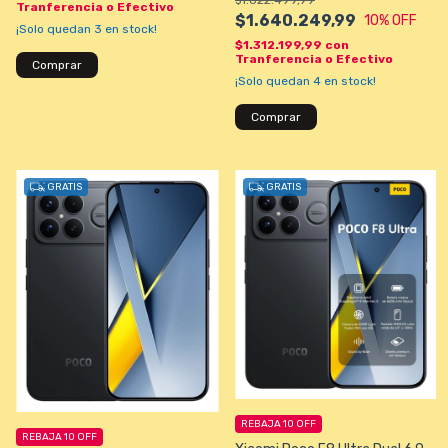
Tranferencia o Efectivo
$1.640.249,99
10
% OFF
¡Solo quedan
3
en stock!
$1.312.199,99
con
Tranferencia o Efectivo
¡Solo quedan
4
en stock!
Comprar
GRATIS
GRATIS
REBAJA 10 OFF
REBAJA 10 OFF