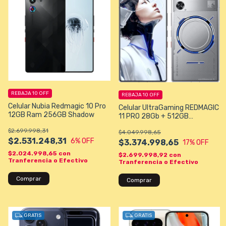
REBAJA 10 OFF
REBAJA 10 OFF
Celular Nubia Redmagic 10 Pro
Celular UltraGaming REDMAGIC
12GB Ram 256GB Shadow
11 PRO 28Gb + 512GB
Snapdragon 8 Gen 5°
$2.699.998,31
$4.049.998,65
NIGHTFREEZE
$2.531.248,31
6
% OFF
$3.374.998,65
17
% OFF
$2.024.998,65
con
$2.699.998,92
con
Tranferencia o Efectivo
Tranferencia o Efectivo
Comprar
Comprar
GRATIS
GRATIS