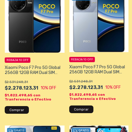
REBAJA 10 OFF
REBAJA 10 OFF
Xiaomi Poco F7 Pro 5G Global
Xiaomi Poco F7 Pro 5G Global
256GB 12GB RAM Dual SIM
256GB 12GB RAM Dual SIM
Pantalla 6.67" Snapdragon 8
Pantalla 6.67" Snapdragon 8
$2.531.248,31
Gen 3 - Blue
$2.531.248,31
Gen 3 - Black
$2.278.123,31
10
% OFF
$2.278.123,31
10
% OFF
$1.822.498,65
con
$1.822.498,65
con
Tranferencia o Efectivo
Tranferencia o Efectivo
Comprar
Comprar
GRATIS
GRATIS