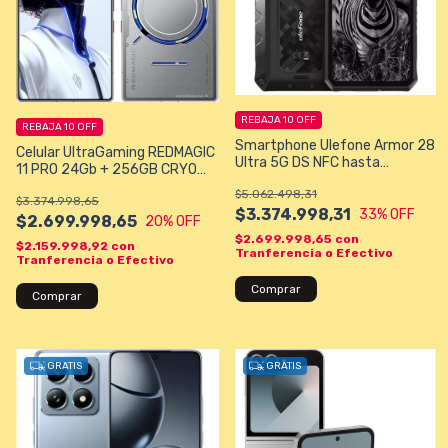
REBAJA 10 OFF
REBAJA 10 OFF
Smartphone Ulefone Armor 28
Celular UltraGaming REDMAGIC
Ultra 5G DS NFC hasta
11 PRO 24Gb + 256GB CRYO
32GB/1000GB 6.67"- Negro
Snapdragon 8 Gen 5°
$5.062.498,31
Camara 50+50+64/50MP
$3.374.998,65
DOBLE PANTALLA
$3.374.998,31
33
% OFF
$2.699.998,65
20
% OFF
$2.699.998,65
con
$2.159.998,92
con
Tranferencia o Efectivo
Tranferencia o Efectivo
GRATIS
GRATIS