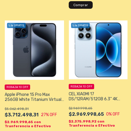
Comprar
GRATIS
GRATIS
REBAJA 10 OFF
REBAJA 10 OFF
CEL XIAOMI 17
Apple iPhone 15 Pro Max
DS/12RAM/512GB 6.3" 4K
256GB White Titanium Virtual
50/50MXP BLACK GLOBA/UNI
(eSIM)
$2.969.998,65
$5.062.498,31
$2.969.998,65
0
% OFF
$3.712.498,31
27
% OFF
$2.375.998,92
con
$2.969.998,65
con
Tranferencia o Efectivo
Tranferencia o Efectivo