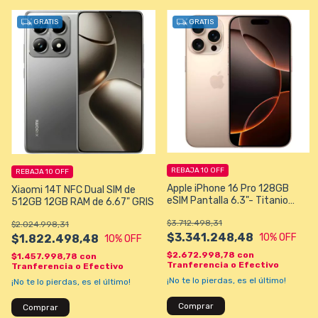
GRATIS
GRATIS
REBAJA 10 OFF
REBAJA 10 OFF
Apple iPhone 16 Pro 128GB
Xiaomi 14T NFC Dual SIM de
eSIM Pantalla 6.3"- Titanio
512GB 12GB RAM de 6.67" GRIS
Desierto
$3.712.498,31
$2.024.998,31
$3.341.248,48
10
% OFF
$1.822.498,48
10
% OFF
$2.672.998,78
con
$1.457.998,78
con
Tranferencia o Efectivo
Tranferencia o Efectivo
¡No te lo pierdas, es el último!
¡No te lo pierdas, es el último!
Comprar
Comprar