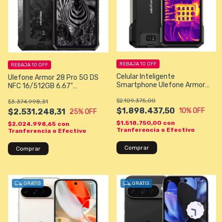
REBAJA 10 OFF
REBAJA 10 OFF
Celular Inteligente
Ulefone Armor 28 Pro 5G DS
Smartphone Ulefone Armor
NFC 16/512GB 6.67"
27T DS NFC 5G 12/256GB
50+50+64/50MP - Negro
$2.109.375,00
6.78" 32MP/50+64MP - Negro
$3.374.998,31
Resistencia de grado Militar
$1.898.437,50
10
% OFF
$2.531.248,31
25
% OFF
$1.518.750,00
con
$2.024.998,65
con
Tranferencia o Efectivo
Tranferencia o Efectivo
GRATIS
GRATIS