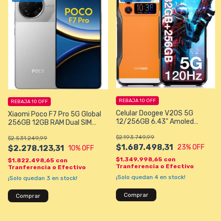
REBAJA 10 OFF
REBAJA 10 OFF
Celular Doogee V20S 5G
Xiaomi Poco F7 Pro 5G Global
12/256GB 6.43" Amoled
256GB 12GB RAM Dual SIM
50+24+8/20MP Color Negro
Pantalla 6.67" Snapdragon 8
$2.193.749,99
$2.531.249,99
Gen 3 - Plata
$1.687.498,31
23
% OFF
$2.278.123,31
10
% OFF
$1.349.998,65
con
$1.822.498,65
con
Tranferencia o Efectivo
Tranferencia o Efectivo
¡Solo quedan
4
en stock!
¡Solo quedan
3
en stock!
Comprar
Comprar