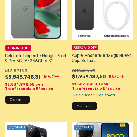
REBAJA 10 OFF
REBAJA 10 OFF
Apple iPhone 16e 128gb Nuevo
Celular Inteligente Google Pixel
Caja Sellada
9 Pro 5G 16/256GB 6.3"
50+48+48MP/42MP - Color
$2.176.875,00
$4.218.748,31
Hazel
$1.959.187,50
10
% OFF
$3.543.748,31
16
% OFF
$1.567.350,00
con
$2.834.998,65
con
Tranferencia o Efectivo
Tranferencia o Efectivo
¡Solo quedan
3
en stock!
Comprar
Comprar
GRATIS
GRATIS