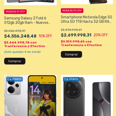
REBAJA 10 OFF
REBAJA 10 OFF
Smartphone Motorola Edge 50
Samsung Galaxy Z Fold 6
Ultra 5G 1TB Hasta 32 GB RAM
512gb 20gb Ram - Nuevos
Dual SIM Pantalla 6.7" - Gris y
Sellados
$3.374.998,31
otros
$5.062.498,31
$2.699.998,31
20
% OFF
$4.556.248,48
10
% OFF
$2.159.998,65
con
$3.644.998,78
con
Tranferencia o Efectivo
Tranferencia o Efectivo
¡Solo quedan
4
en stock!
Comprar
GRATIS
GRATIS