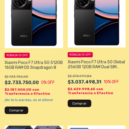
REBAJA 10 OFF
REBAJA 10 OFF
Xiaomi Poco F7 Ultra 5G Global
Xiaomi Poco F7 Ultra 5G 512GB
256GB 12GB RAM Dual SIM
16GB RAM DS Snapdragon 8
Pantalla 6.67" - Qualcomm
$3.374.999,84
SM8750-AB Snapdragon 8
$2.733.750,00
Elite (3 nm) - Negro
$3.037.498,31
10
% OFF
$2.733.750,00
0
% OFF
$2.429.998,65
con
$2.187.000,00
con
Tranferencia o Efectivo
Tranferencia o Efectivo
¡No te lo pierdas, es el último!
Comprar
Comprar