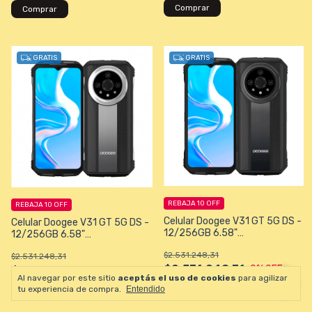
Comprar
Comprar
GRATIS
GRATIS
REBAJA 10 OFF
REBAJA 10 OFF
Celular Doogee V31 GT 5G DS -
Celular Doogee V31 GT 5G DS -
12/256GB 6.58"
12/256GB 6.58"
50+24+8/32MP - Negro
50+24+8/32MP - Silver
$2.531.248,31
$2.531.248,31
$2.531.248,31
0
% OFF
$2.531.248,31
0
% OFF
Al navegar por este sitio
aceptás el uso de cookies
para agilizar
$2.024.998,65
con
$2.024.998,65
con
tu experiencia de compra.
Entendido
Tranferencia o Efectivo
Tranferencia o Efectivo