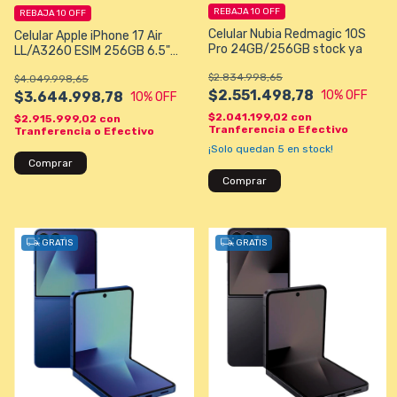
REBAJA 10 OFF
REBAJA 10 OFF
Celular Nubia Redmagic 10S
Celular Apple iPhone 17 Air
Pro 24GB/256GB stock ya
LL/A3260 ESIM 256GB 6.5"
48MP/18MP iOS - Sky Blue
$2.834.998,65
$4.049.998,65
increible
$2.551.498,78
10
% OFF
$3.644.998,78
10
% OFF
$2.041.199,02
con
$2.915.999,02
con
Tranferencia o Efectivo
Tranferencia o Efectivo
¡Solo quedan
5
en stock!
Comprar
GRATIS
GRATIS