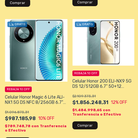
Comprar
Comprar
GRATIS
GRATIS
REBAJA 10 OFF
Celular Honor 200 ELI-NX9 5G
DS 12/512GB 6.7" 50+12
REBAJA 10 OFF
/50MP A14 - Color Emeralda
$2.109.373,31
Green
Celular Honor Magic 6 Lite ALI-
$1.856.248,31
12
% OFF
NX1 5G DS NFC 8/256GB 6.7"
108+5+2/16MP A13 Color
$1.484.998,65
con
$1.096.873,31
Esmeralda Green
Tranferencia o Efectivo
$987.185,98
10
% OFF
Comprar
$789.748,78
con
Tranferencia
o Efectivo