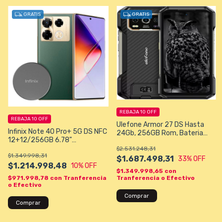
GRATIS
GRATIS
REBAJA 10 OFF
REBAJA 10 OFF
Ulefone Armor 27 DS Hasta
Infinix Note 40 Pro+ 5G DS NFC
24Gb, 256GB Rom, Bateria
12+12/256GB 6.78"
10600mAh, Carga Wired 33W,
108+2+2/32MP -Verde + con
$2.531.248,31
Android 14 Ultra Resistente
$1.349.998,31
MagPad + cargador y cable de
$1.687.498,31
33
% OFF
Regalo
$1.214.998,48
10
% OFF
$1.349.998,65
con
Tranferencia o Efectivo
$971.998,78
con
Tranferencia
o Efectivo
Comprar