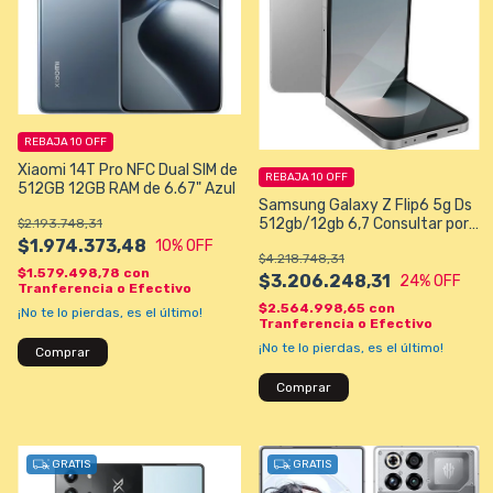
REBAJA 10 OFF
Xiaomi 14T Pro NFC Dual SIM de
REBAJA 10 OFF
512GB 12GB RAM de 6.67" Azul
Samsung Galaxy Z Flip6 5g Ds
512gb/12gb 6,7 Consultar por
$2.193.748,31
colores a eleccion
$1.974.373,48
10
% OFF
$4.218.748,31
$1.579.498,78
con
$3.206.248,31
24
% OFF
Tranferencia o Efectivo
$2.564.998,65
con
¡No te lo pierdas, es el último!
Tranferencia o Efectivo
¡No te lo pierdas, es el último!
Comprar
Comprar
GRATIS
GRATIS