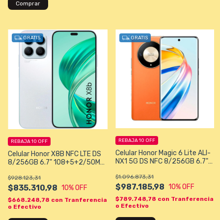
Comprar
GRATIS
GRATIS
REBAJA 10 OFF
REBAJA 10 OFF
Celular Honor Magic 6 Lite ALI-
Celular Honor X8B NFC LTE DS
NX1 5G DS NFC 8/256GB 6.7"
8/256GB 6.7" 108+5+2/50MP
108+5+2/16MP A13 Color
A13 - Color Plata Silver
$1.096.873,31
Naranja
$928.123,31
$987.185,98
10
% OFF
$835.310,98
10
% OFF
$789.748,78
con
Tranferencia
$668.248,78
con
Tranferencia
o Efectivo
o Efectivo