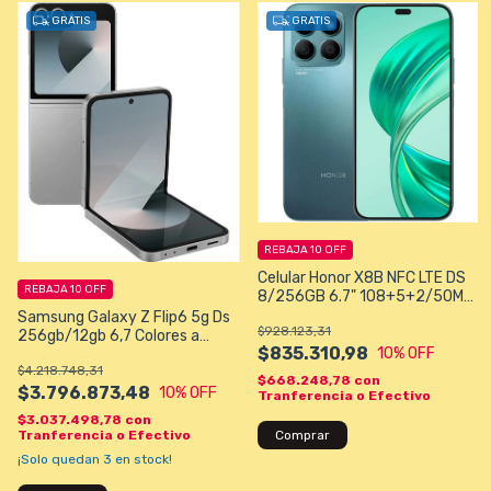
GRATIS
GRATIS
REBAJA 10 OFF
Celular Honor X8B NFC LTE DS
REBAJA 10 OFF
8/256GB 6.7" 108+5+2/50MP
A13 - Color Cyan - Celeste
Samsung Galaxy Z Flip6 5g Ds
$928.123,31
256gb/12gb 6,7 Colores a
$835.310,98
10
% OFF
eleccion
$4.218.748,31
$668.248,78
con
$3.796.873,48
10
% OFF
Tranferencia o Efectivo
$3.037.498,78
con
Tranferencia o Efectivo
Comprar
¡Solo quedan
3
en stock!