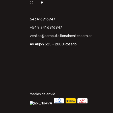
543416916947
+54 9 341 6916947
ventas@computationalcenter.com.ar
Av Arijon 525 - 2000 Rosario
Medios de envío