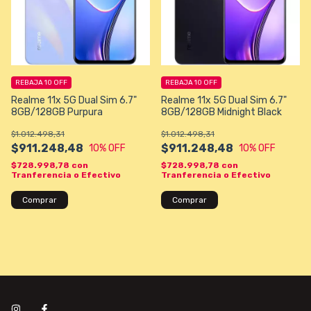
REBAJA 10 OFF
REBAJA 10 OFF
Realme 11x 5G Dual Sim 6.7"
Realme 11x 5G Dual Sim 6.7"
8GB/128GB Purpura
8GB/128GB Midnight Black
$1.012.498,31
$1.012.498,31
$911.248,48
$911.248,48
10
% OFF
10
% OFF
$728.998,78
con
$728.998,78
con
Tranferencia o Efectivo
Tranferencia o Efectivo
Comprar
Comprar