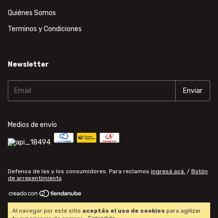
Quiénes Somos
Terminos y Condiciones
Newsletter
Medios de envío
Defensa de las y los consumidores. Para reclamos
ingresá acá.
/
Botón
de arrepentimiento
Copyright Computational World Center - 20271345306 - 2026. Todos los
Al navegar por este sitio
aceptás el uso de cookies
para agilizar
derechos reservados.