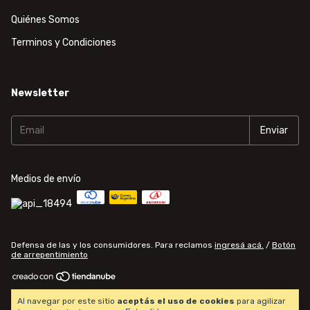
Quiénes Somos
Terminos y Condiciones
Newsletter
Medios de envío
Defensa de las y los consumidores. Para reclamos
ingresá acá.
/
Botón
de arrepentimiento
Copyright Computational World Center - 20271345306 - 2026. Todos los
Al navegar por este sitio
aceptás el uso de cookies
para agilizar
derechos reservados.