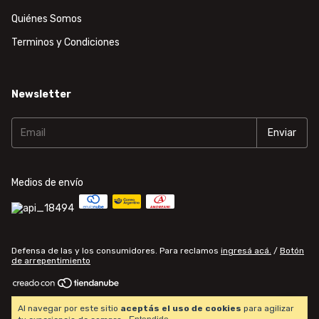
Quiénes Somos
Terminos y Condiciones
Newsletter
Medios de envío
Defensa de las y los consumidores. Para reclamos
ingresá acá.
/
Botón
de arrepentimiento
Copyright Computational World Center - 20271345306 - 2026. Todos los
Al navegar por este sitio
aceptás el uso de cookies
para agilizar
derechos reservados.