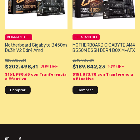
REBAJA 10 OFF
REBAJA 10 OFF
Motherboard Gigabyte B450m
MOTHERBOARD GIGABYTE AM4
Ds3h V2 Ddr4 Amd
B550M DS3H DDR4 BOX M-ATX
$253.123,31
$210.935,81
$202.498,31
$189.842,23
20
% OFF
10
% OFF
$161.998,65
con
Tranferencia
$151.873,78
con
Tranferencia
o Efectivo
o Efectivo