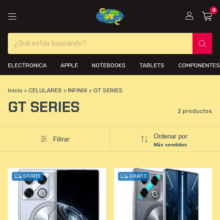
0
ELECTRONICA
APPLE
NOTEBOOKS
TABLETS
COMPONENTES
Inicio
>
CELULARES
>
INFINIX
>
GT SERIES
GT SERIES
2 productos
Ordenar por:
Filtrar
Más vendidos
GRATIS
GRATIS