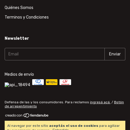
Quiénes Somos
Terminos y Condiciones
Newsletter
Medios de envío
Defensa de las y los consumidores. Para reclamos
ingresá acá.
/
Botón
de arrepentimiento
Copyright Computational World Center - 20271345306 - 2026. Todos los
Al navegar por este sitio
aceptás el uso de cookies
para agilizar
derechos reservados.