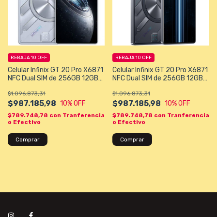
REBAJA 10 OFF
REBAJA 10 OFF
Celular Infinix GT 20 Pro X6871
Celular Infinix GT 20 Pro X6871
NFC Dual SIM de 256GB 12GB
NFC Dual SIM de 256GB 12GB
RAM de 6.78" 108+2+2MP
RAM de 6.78" 108+2+2MP
$1.096.873,31
$1.096.873,31
32MP - Plata
32MP - Blue
$987.185,98
$987.185,98
10
% OFF
10
% OFF
$789.748,78
con
Tranferencia
$789.748,78
con
Tranferencia
o Efectivo
o Efectivo
Comprar
Comprar