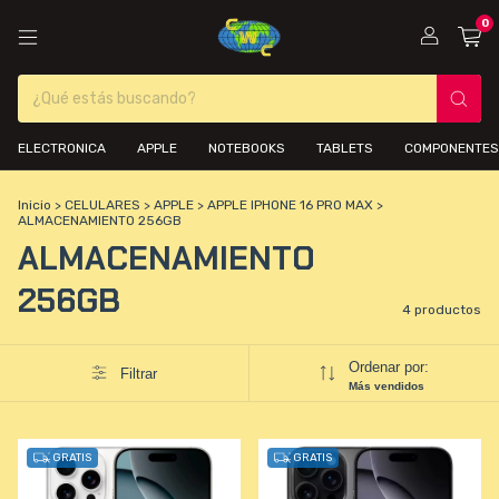
0
ELECTRONICA
APPLE
NOTEBOOKS
TABLETS
COMPONENTES
Inicio
>
CELULARES
>
APPLE
>
APPLE IPHONE 16 PRO MAX
>
ALMACENAMIENTO 256GB
ALMACENAMIENTO
256GB
4 productos
Ordenar por:
Filtrar
Más vendidos
GRATIS
GRATIS