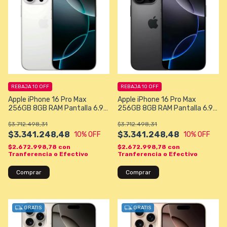
REBAJA 10 OFF
REBAJA 10 OFF
Apple iPhone 16 Pro Max
Apple iPhone 16 Pro Max
256GB 8GB RAM Pantalla 6.9"
256GB 8GB RAM Pantalla 6.9"
- Titanio Blanco
- Titanio Negro
$3.712.498,31
$3.712.498,31
$3.341.248,48
$3.341.248,48
10
% OFF
10
% OFF
$2.672.998,78
con
$2.672.998,78
con
Tranferencia o Efectivo
Tranferencia o Efectivo
Comprar
Comprar
GRATIS
GRATIS