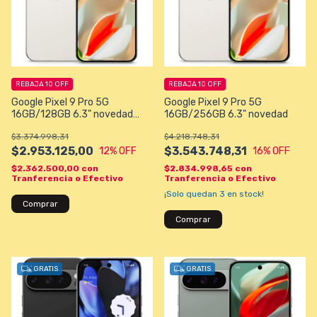
REBAJA 10 OFF
REBAJA 10 OFF
Google Pixel 9 Pro 5G
Google Pixel 9 Pro 5G
16GB/128GB 6.3" novedad
16GB/256GB 6.3" novedad
Originales
$3.374.998,31
$4.218.748,31
$2.953.125,00
$3.543.748,31
12
% OFF
16
% OFF
$2.362.500,00
con
$2.834.998,65
con
Tranferencia o Efectivo
Tranferencia o Efectivo
¡Solo quedan
3
en stock!
Comprar
Comprar
GRATIS
GRATIS