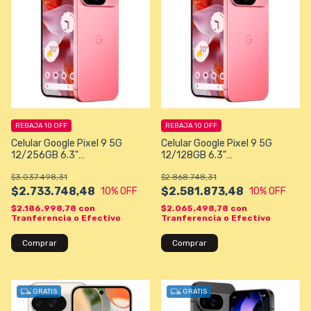
REBAJA 10 OFF
REBAJA 10 OFF
Celular Google Pixel 9 5G
Celular Google Pixel 9 5G
12/256GB 6.3"
12/128GB 6.3"
50+48MP/10,5MP - Rosa
50+48MP/10,5MP - Rosa
$3.037.498,31
$2.868.748,31
$2.733.748,48
$2.581.873,48
10
% OFF
10
% OFF
$2.186.998,78
con
$2.065.498,78
con
Tranferencia o Efectivo
Tranferencia o Efectivo
Comprar
Comprar
GRATIS
GRATIS