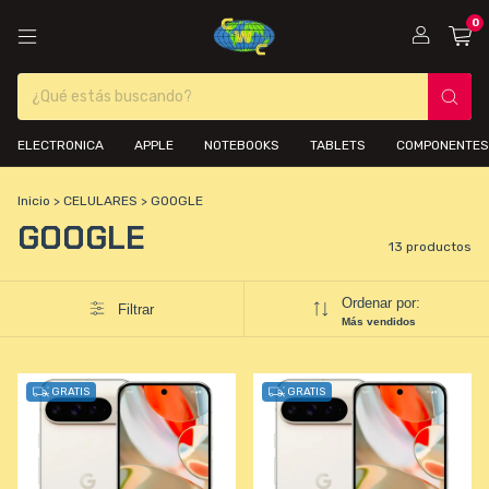
0
ELECTRONICA
APPLE
NOTEBOOKS
TABLETS
COMPONENTES
Inicio
>
CELULARES
>
GOOGLE
GOOGLE
13 productos
Ordenar por:
Filtrar
Más vendidos
GRATIS
GRATIS