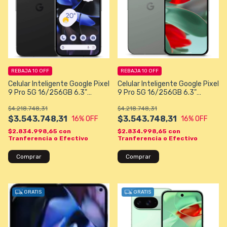
REBAJA 10 OFF
REBAJA 10 OFF
Celular Inteligente Google Pixel
Celular Inteligente Google Pixel
9 Pro 5G 16/256GB 6.3"
9 Pro 5G 16/256GB 6.3"
50+48+48MP/42MP - Color
50+48+48MP/42MP - Color
$4.218.748,31
$4.218.748,31
Gris Oscuro
Hazel
$3.543.748,31
$3.543.748,31
16
% OFF
16
% OFF
$2.834.998,65
con
$2.834.998,65
con
Tranferencia o Efectivo
Tranferencia o Efectivo
Comprar
Comprar
GRATIS
GRATIS