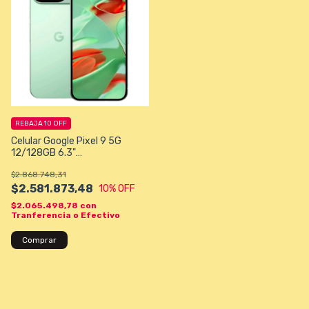
REBAJA 10 OFF
Celular Google Pixel 9 5G
12/128GB 6.3"
50+48MP/10,5MP - Green
$2.868.748,31
Winter
$2.581.873,48
10
% OFF
$2.065.498,78
con
Tranferencia o Efectivo
Comprar