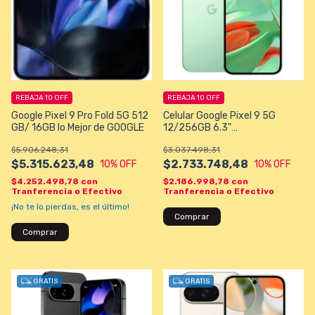
REBAJA 10 OFF
REBAJA 10 OFF
Google Pixel 9 Pro Fold 5G 512
Celular Google Pixel 9 5G
GB/ 16GB lo Mejor de GOOGLE
12/256GB 6.3"
50+48MP/10,5MP - Verde
$5.906.248,31
$3.037.498,31
$5.315.623,48
$2.733.748,48
10
% OFF
10
% OFF
$4.252.498,78
con
$2.186.998,78
con
Tranferencia o Efectivo
Tranferencia o Efectivo
¡No te lo pierdas, es el último!
Comprar
Comprar
GRATIS
GRATIS