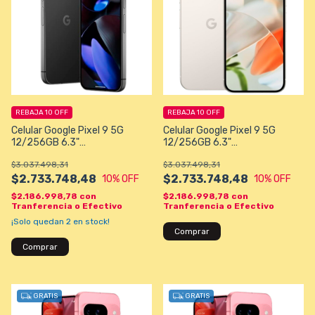
REBAJA 10 OFF
REBAJA 10 OFF
Celular Google Pixel 9 5G
Celular Google Pixel 9 5G
12/256GB 6.3"
12/256GB 6.3"
50+48MP/10,5MP - Negro
50+48MP/10,5MP - Beige
$3.037.498,31
$3.037.498,31
$2.733.748,48
$2.733.748,48
10
% OFF
10
% OFF
$2.186.998,78
con
$2.186.998,78
con
Tranferencia o Efectivo
Tranferencia o Efectivo
¡Solo quedan
2
en stock!
Comprar
Comprar
GRATIS
GRATIS