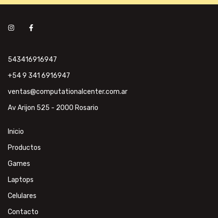
543416916947
+54 9 341 6916947
ventas@computationalcenter.com.ar
Av Arijon 525 - 2000 Rosario
Inicio
Productos
Games
Laptops
Celulares
Contacto